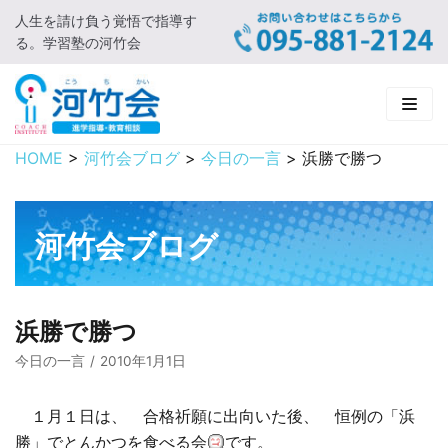
人生を請け負う覚悟で指導す
コ
る。学習塾の河竹会
ン
テ
ン
ツ
に
HOME
>
河竹会ブログ
>
今日の一言
>
浜勝で勝つ
HOME
ス
キ
新着情報
ッ
河竹会ブログ
プ
□ お知らせ
河竹会について
□ 河竹会ブログ
□ ごあいさつ
受講コース
浜勝で勝つ
□ 河竹会について
□ 小学部
実 績
今日の一言
2010年1月1日
□ 入会について
□ 中学部
□ 実績ご紹介
教育相談
１月１日は、 合格祈願に出向いた後、 恒例の「浜
勝」でとんかつを食べる会
です。
□ よくあるご質問
□ 高校部
□ 2019年合格体験記