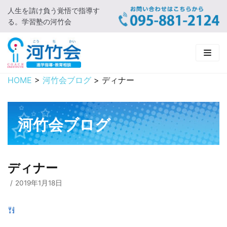
人生を請け負う覚悟で指導す
コ
る。学習塾の河竹会
ン
テ
ン
ツ
に
HOME
>
河竹会ブログ
>
ディナー
HOME
ス
キ
新着情報
ッ
河竹会ブログ
プ
□ お知らせ
河竹会について
□ 河竹会ブログ
□ ごあいさつ
受講コース
ディナー
□ 河竹会について
□ 小学部
実 績
2019年1月18日
□ 入会について
□ 中学部
□ 実績ご紹介
教育相談
□ よくあるご質問
□ 高校部
□ 2019年合格体験記