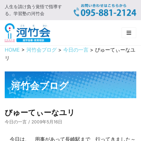
人生を請け負う覚悟で指導す
コ
る。学習塾の河竹会
ン
テ
ン
ツ
に
HOME
>
河竹会ブログ
>
今日の一言
>
びゅーてぃーなユ
HOME
ス
リ
キ
新着情報
ッ
プ
□ お知らせ
河竹会について
河竹会ブログ
□ 河竹会ブログ
□ ごあいさつ
受講コース
□ 河竹会について
□ 小学部
実 績
びゅーてぃーなユリ
今日の一言
2009年5月16日
□ 入会について
□ 中学部
□ 実績ご紹介
教育相談
今日は、 用事があって長崎駅まで 行ってきました～
□ よくあるご質問
□ 高校部
□ 2019年合格体験記