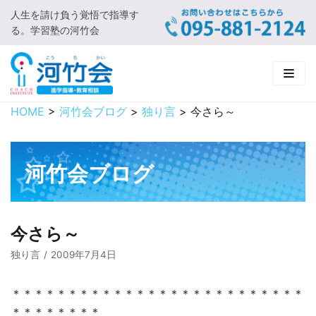
人生を請け負う覚悟で指導す
コ
る。学習塾の河竹会
ン
テ
ン
ツ
に
HOME
>
河竹会ブログ
>
独り言
>
今さら～
HOME
ス
キ
新着情報
ッ
河竹会ブログ
プ
□ お知らせ
河竹会について
□ 河竹会ブログ
□ ごあいさつ
受講コース
今さら～
□ 河竹会について
□ 小学部
実 績
独り言
2009年7月4日
□ 入会について
□ 中学部
□ 実績ご紹介
教育相談
＊＊＊＊＊＊＊＊＊＊＊＊＊＊＊＊＊＊＊＊＊＊＊＊＊＊
＊＊＊＊＊＊＊＊
□ よくあるご質問
□ 高校部
□ 2019年合格体験記