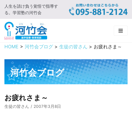
人生を請け負う覚悟で指導す
コ
る。学習塾の河竹会
ン
テ
ン
ツ
に
HOME
>
河竹会ブログ
>
生徒の皆さん
>
お疲れさま～
HOME
ス
キ
新着情報
ッ
河竹会ブログ
プ
□ お知らせ
河竹会について
□ 河竹会ブログ
□ ごあいさつ
受講コース
お疲れさま～
□ 河竹会について
□ 小学部
実 績
生徒の皆さん
2007年3月8日
□ 入会について
□ 中学部
□ 実績ご紹介
教育相談
□ よくあるご質問
□ 高校部
□ 2019年合格体験記