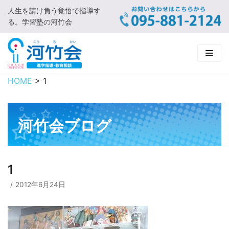
人生を請け負う覚悟で指導す
コ
る。学習塾の河竹会
ン
テ
ン
ツ
に
HOME
>
1
HOME
ス
キ
新着情報
ッ
河竹会ブログ
プ
□ お知らせ
河竹会について
□ 河竹会ブログ
□ ごあいさつ
受講コース
1
□ 河竹会について
□ 小学部
実 績
2012年6月24日
□ 入会について
□ 中学部
□ 実績ご紹介
教育相談
□ よくあるご質問
□ 高校部
□ 2019年合格体験記