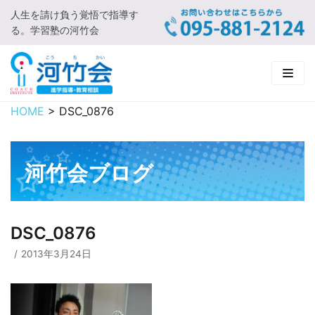
人生を請け負う覚悟で指導す
コ
る。学習塾の河竹会
ン
テ
ン
ツ
に
HOME
>
DSC_0876
HOME
ス
キ
新着情報
ッ
河竹会ブログ
プ
□ お知らせ
河竹会について
□ 河竹会ブログ
□ ごあいさつ
受講コース
DSC_0876
□ 河竹会について
□ 小学部
実 績
2013年3月24日
□ 入会について
□ 中学部
□ 実績ご紹介
教育相談
□ よくあるご質問
□ 高校部
□ 2019年合格体験記