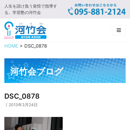
人生を請け負う覚悟で指導す
コ
る。学習塾の河竹会
ン
テ
ン
ツ
に
HOME
>
DSC_0878
HOME
ス
キ
新着情報
ッ
河竹会ブログ
プ
□ お知らせ
河竹会について
□ 河竹会ブログ
□ ごあいさつ
受講コース
DSC_0878
□ 河竹会について
□ 小学部
実 績
2013年3月24日
□ 入会について
□ 中学部
□ 実績ご紹介
教育相談
□ よくあるご質問
□ 高校部
□ 2019年合格体験記