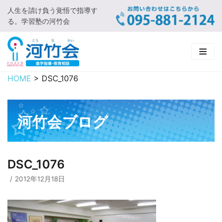
人生を請け負う覚悟で指導す
コ
る。学習塾の河竹会
ン
テ
ン
ツ
に
HOME
>
DSC_1076
HOME
ス
キ
新着情報
ッ
河竹会ブログ
プ
□ お知らせ
河竹会について
□ 河竹会ブログ
□ ごあいさつ
受講コース
DSC_1076
□ 河竹会について
□ 小学部
実 績
2012年12月18日
□ 入会について
□ 中学部
□ 実績ご紹介
教育相談
□ よくあるご質問
□ 高校部
□ 2019年合格体験記