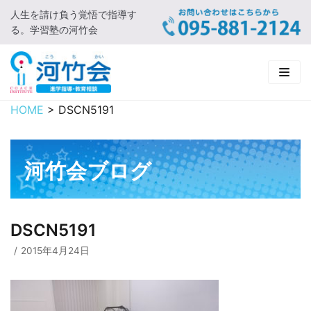
人生を請け負う覚悟で指導す
コ
る。学習塾の河竹会
ン
テ
ン
ツ
に
HOME
>
DSCN5191
HOME
ス
キ
新着情報
ッ
河竹会ブログ
プ
□ お知らせ
河竹会について
□ 河竹会ブログ
□ ごあいさつ
受講コース
DSCN5191
□ 河竹会について
□ 小学部
実 績
2015年4月24日
□ 入会について
□ 中学部
□ 実績ご紹介
教育相談
□ よくあるご質問
□ 高校部
□ 2019年合格体験記