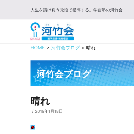
コ
人生を請け負う覚悟で指導する。学習塾の河竹会
ン
テ
ン
ツ
に
HOME
>
河竹会ブログ
>
晴れ
ス
キ
ッ
河竹会ブログ
プ
晴れ
2019年1月18日