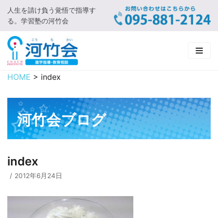
人生を請け負う覚悟で指導す
コ
る。学習塾の河竹会
ン
テ
ン
ツ
に
HOME
>
index
HOME
ス
キ
新着情報
ッ
河竹会ブログ
プ
□ お知らせ
河竹会について
□ 河竹会ブログ
□ ごあいさつ
受講コース
index
□ 河竹会について
□ 小学部
実 績
2012年6月24日
□ 入会について
□ 中学部
□ 実績ご紹介
教育相談
□ よくあるご質問
□ 高校部
□ 2019年合格体験記