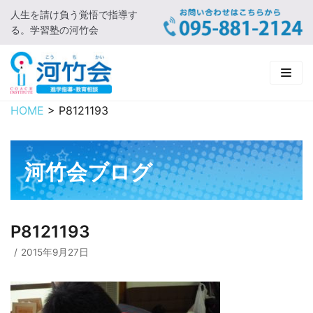
人生を請け負う覚悟で指導す
コ
る。学習塾の河竹会
ン
テ
ン
ツ
に
HOME
>
P8121193
HOME
ス
キ
新着情報
ッ
河竹会ブログ
プ
□ お知らせ
河竹会について
□ 河竹会ブログ
□ ごあいさつ
受講コース
P8121193
□ 河竹会について
□ 小学部
実 績
2015年9月27日
□ 入会について
□ 中学部
□ 実績ご紹介
教育相談
□ よくあるご質問
□ 高校部
□ 2019年合格体験記