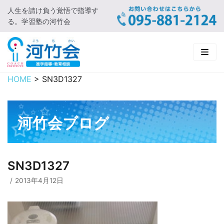
人生を請け負う覚悟で指導す
コ
る。学習塾の河竹会
ン
テ
ン
ツ
に
HOME
>
SN3D1327
HOME
ス
キ
新着情報
ッ
河竹会ブログ
プ
□ お知らせ
河竹会について
□ 河竹会ブログ
□ ごあいさつ
受講コース
SN3D1327
□ 河竹会について
□ 小学部
実 績
2013年4月12日
□ 入会について
□ 中学部
□ 実績ご紹介
教育相談
□ よくあるご質問
□ 高校部
□ 2019年合格体験記