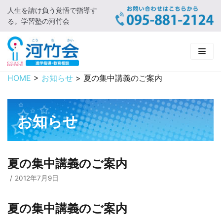
人生を請け負う覚悟で指導す
コ
る。学習塾の河竹会
ン
テ
ン
ツ
に
HOME
>
お知らせ
>
夏の集中講義のご案内
HOME
ス
キ
新着情報
ッ
お知らせ
プ
□ お知らせ
河竹会について
□ 河竹会ブログ
□ ごあいさつ
受講コース
夏の集中講義のご案内
□ 河竹会について
□ 小学部
実 績
2012年7月9日
□ 入会について
□ 中学部
□ 実績ご紹介
教育相談
夏の集中講義のご案内
□ よくあるご質問
□ 高校部
□ 2019年合格体験記