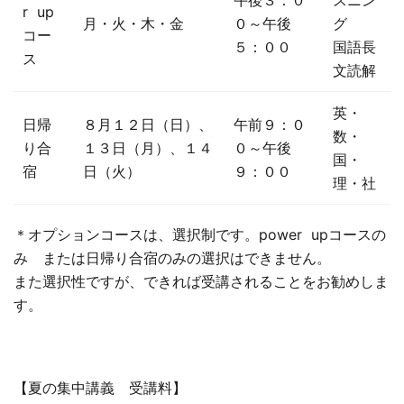
r up
月・火・木・金
０～午後
グ
コー
５：００
国語長
ス
文読解
英・
日帰
８月１２日（日）、
午前９：０
数・
り合
１３日（月）、１４
０～午後
国・
宿
日（火）
９：００
理・社
＊オプションコースは、選択制です。power upコースの
み または日帰り合宿のみの選択はできません。
また選択性ですが、できれば受講されることをお勧めしま
す。
【夏の集中講義 受講料】