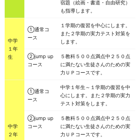
宿題（絵画・書道・自由研究）
も指導します。
１学期の復習を中心にします。
①通常コ
また２学期の実力テスト対策を
ース
中学
します。
１年
②jump up
５教科５００点満点中２５０点
生
コース
に満たない生徒さんのための実
力ＵＰコースです。
中学１年生～１学期の復習を中
①通常コ
心にします。また２学期の実力
ース
テスト対策をします。
②jump up
５教科５００点満点中２５０点
中学
コース
に満たない生徒さんのための実
２年
力ＵＰコースです。