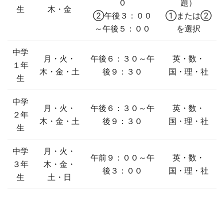
０
題）
生
木・金
②午後３：００
①または②
～午後５：００
を選択
中学
月・火・
午後６：３０～午
英・数・
１年
木・金・土
後９：３０
国・理・社
生
中学
月・火・
午後６：３０～午
英・数・
２年
木・金・土
後９：３０
国・理・社
生
中学
月・火・
午前９：００～午
英・数・
３年
木・金・
後３：００
国・理・社
生
土・日