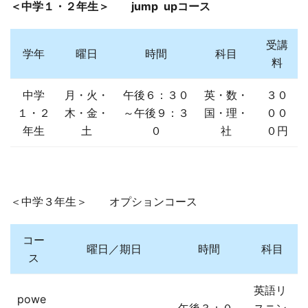
＜中学１・２年生＞ jump upコース
受講
学年
曜日
時間
科目
料
中学
月・火・
午後６：３０
英・数・
３０
１・２
木・金・
～午後９：３
国・理・
００
年生
土
０
社
０円
＜中学３年生＞ オプションコース
コー
曜日／期日
時間
科目
ス
英語リ
powe
午後３：０
スニン