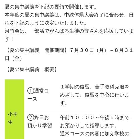
夏の集中講義を下記の要領で開催します。
□ 有料体験指導
本年度の夏の集中講義は、中総体県大会終了に合わせ、日
程を下記のように決定いたしました。
河竹会は、 部活でがんばる生徒の皆さんを応援していま
す！
【夏の集中講義 開催期間】７月３０日（月）～８月３１
日（金）
【夏の集中講義 概要】
１学期の復習、苦手教科克服を
①通常コ
めざして、復習を中心に行いま
ース
す。
小学
②終日お
午前１０：００～午後５時まで
生
預かり学習
お預かりして指導します。
通常コースの内容に加え学校の