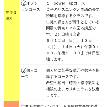
②オプシ
１）power upコース
ョンコース
英語のリスニングと国語の長文
中学3
読解を指導するクラスです。
年生
生徒の皆さんが苦手としている
問題で得点ＵＰを図る講座で
す。２）日帰り合宿
８月１２日（日）、１３日
（月）、１４日（火）午前９：
００～午後９：００まで終日勉
強します。
③個人コ
個人的に苦手な単元や教科を指
ース
導するコースです。
希望の曜日・時間・指導教科を
相談の上、カリキュラムを決定
します。
市進予備校ウィングネット映像授業多数の講