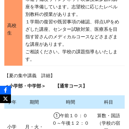
座を準備しています。志望校に応じたレベル
別教科の授業があります。
１学期の復習や既習事項の確認、得点UPをめ
高校
ざした講座、センター試験対策、医療系を目
生
指す皆さんのメディカルコースなどさまざま
な講座があります。
ご相談ください。学校の課題指導もいたしま
す。
【夏の集中講義 詳細】
＜小学部・中学部＞ 【通常コース】
学年
期間
時間
科目
①午前１０：０
算数・国語
０～午後１２：０
（学校の宿
小学
月・火・