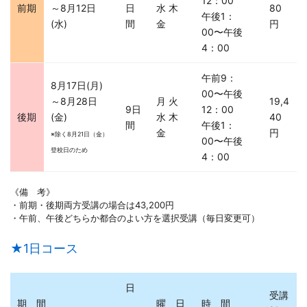
12：00
前期
～8月12日
日
水 木
80
午後1：
(水)
間
金
円
00〜午後
4：00
午前9：
8月17日(月)
00〜午後
～8月28日
月 火
19,4
9日
12：00
後期
(金)
水 木
40
間
午後1：
金
円
※除く8月21日（金）
00〜午後
登校日のため
4：00
《備 考》
・前期・後期両方受講の場合は43,200円
・午前、午後どちらか都合のよい方を選択受講（毎日変更可）
★1日コース
日
受講
期 間
曜 日
時 間