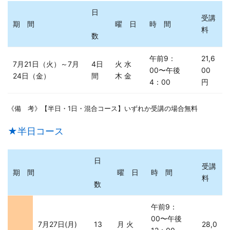
日
受講
期 間
曜 日
時 間
料
数
午前9：
21,6
7月21日（火）～7月
4日
火 水
00〜午後
00
24日（金）
間
木 金
4：00
円
《備 考》【半日・1日・混合コース】いずれか受講の場合無料
★半日コース
日
受講
期 間
曜 日
時 間
料
数
午前9：
00〜午後
7月27日(月)
13
月 火
28,0