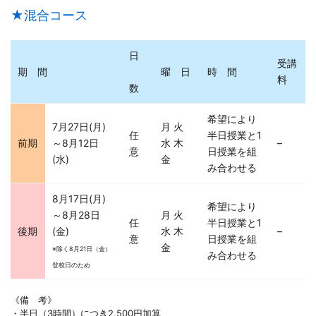
★混合コース
日
受講
期 間
曜 日
時 間
料
数
希望により
7月27日(月)
月 火
任
半日授業と1
前期
～8月12日
水 木
–
意
日授業を組
(水)
金
み合わせる
8月17日(月)
希望により
～8月28日
月 火
任
半日授業と1
後期
(金)
水 木
–
意
日授業を組
金
※除く8月21日（金）
み合わせる
登校日のため
《備 考》
・半日（3時間）につき2,500円加算