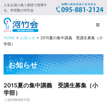
人生を請け負う覚悟で指導す
コ
る。学習塾の河竹会
ン
テ
ン
ツ
に
HOME
>
お知らせ
>
2015夏の集中講義 受講生募集（小
HOME
ス
学部）
キ
新着情報
ッ
プ
□ お知らせ
河竹会について
お知らせ
□ 河竹会ブログ
□ ごあいさつ
受講コース
□ 河竹会について
□ 小学部
実 績
2015夏の集中講義 受講生募集（小
学部）
□ 入会について
□ 中学部
□ 実績ご紹介
教育相談
2015年6月17日
□ よくあるご質問
□ 高校部
□ 2019年合格体験記