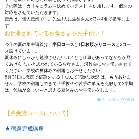
その際は、カリキュラムを決めて小テスト を併用します。個別の
対応をさせていただきます。
授業は、個人授業です。先生1人に生徒さんが3～4名で指導しま
す。
お仕事されているお母さまをお手伝い！
今年の夏の集中講義は、
半日コース
と
1日お預かりコース
と2コー
ス設けています。
夏休みにしっかり勉強させたいけれども仕事があってなかなか見
てあげら ないと思われているお母さま、河竹会にお手伝いさせて
ください。学校の夏休みの宿題もお任せください。
8月31日に徹夜で宿題をする！なんて悲惨な状況 は、もうありま
せん。学校の宿題もできて苦手教科や苦手の単元を克服して2学期
は、勉強が楽しい～と思える夏休みのお手伝いをします。
▲ページトップへ戻る
【各受講コースについて】
★宿題完成講座