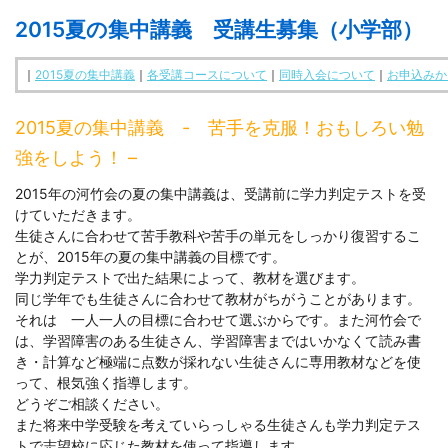
2015夏の集中講義 受講生募集（小学部）
□ 有料体験指導
｜
2015夏の集中講義
｜
各受講コースについて
｜
同時入会について
｜
お申込みか
2015夏の集中講義 - 苦手を克服！おもしろい勉
強をしよう！ –
2015年の河竹会の夏の集中講義は、受講前に学力判定テストを受
けていただきます。
生徒さんに合わせて苦手教科や苦手の単元をしっかり復習するこ
とが、2015年の夏の集中講義の目標です。
学力判定テストで出た結果によって、教材を選びます。
同じ学年でも生徒さんに合わせて教材がちがうことがあります。
それは 一人一人の目標に合わせて選ぶからです。また河竹会で
は、学習障害のある生徒さん、学習障害まではいかなくて読み書
き・計算など極端に点数が採れない生徒さんに専用教材などを使
って、根気強く指導します。
どうぞご相談ください。
また将来中学受験を考えていらっしゃる生徒さんも学力判定テス
トで志望校に応じた教材を使って指導します。