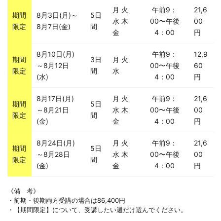
月 火
午前9：
21,6
期間
8月3日(月)～
5日
水 木
00〜午後
00
限定
8月7日(金)
間
金
4：00
円
8月10日(月)
午前9：
12,9
期間
3日
月 火
～8月12日
00〜午後
60
限定
間
水
(水)
4：00
円
8月17日(月)
月 火
午前9：
21,6
期間
5日
～8月21日
水 木
00〜午後
00
限定
間
(金)
金
4：00
円
8月24日(月)
月 火
午前9：
21,6
期間
5日
～8月28日
水 木
00〜午後
00
限定
間
(金)
金
4：00
円
《備 考》
・前期・後期両方受講の場合は86,400円
・【期間限定】について、受講したい週だけ選んでください。