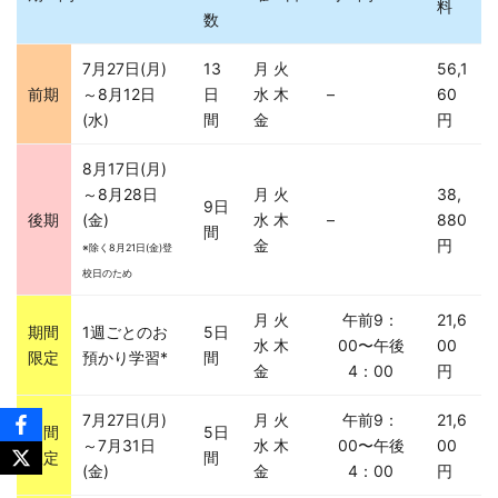
料
数
7月27日(月)
13
月 火
56,1
前期
～8月12日
日
水 木
–
60
(水)
間
金
円
8月17日(月)
～8月28日
月 火
38,
9日
後期
(金)
水 木
–
880
間
金
円
※除く8月21日(金)登
校日のため
月 火
午前9：
21,6
期間
1週ごとのお
5日
水 木
00〜午後
00
限定
預かり学習*
間
金
4：00
円
7月27日(月)
月 火
午前9：
21,6
期間
5日
～7月31日
水 木
00〜午後
00
限定
間
(金)
金
4：00
円