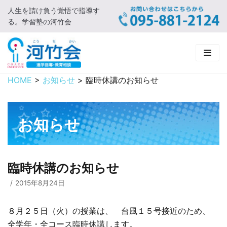
人生を請け負う覚悟で指導す
コ
る。学習塾の河竹会
ン
テ
ン
ツ
に
HOME
>
お知らせ
>
臨時休講のお知らせ
HOME
ス
キ
新着情報
ッ
お知らせ
プ
□ お知らせ
河竹会について
□ 河竹会ブログ
□ ごあいさつ
受講コース
臨時休講のお知らせ
□ 河竹会について
□ 小学部
実 績
2015年8月24日
□ 入会について
□ 中学部
□ 実績ご紹介
教育相談
８月２５日（火）の授業は、 台風１５号接近のため、
全学年・全コース臨時休講します。
□ よくあるご質問
□ 高校部
□ 2019年合格体験記