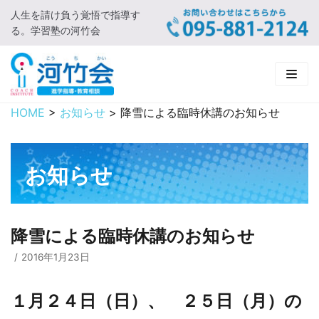
人生を請け負う覚悟で指導す
コ
る。学習塾の河竹会
ン
テ
ン
ツ
に
HOME
>
お知らせ
>
降雪による臨時休講のお知らせ
HOME
ス
キ
新着情報
ッ
お知らせ
プ
□ お知らせ
河竹会について
□ 河竹会ブログ
□ ごあいさつ
受講コース
降雪による臨時休講のお知らせ
□ 河竹会について
□ 小学部
実 績
2016年1月23日
□ 入会について
□ 中学部
□ 実績ご紹介
教育相談
１月２４日（日）、 ２５日（月）の
□ よくあるご質問
□ 高校部
□ 2019年合格体験記