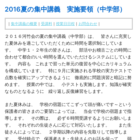
2016夏の集中講義 実施要領（中学部）
□ 有料体験指導
｜
集中講義の概要
｜
受講料
｜
授業日日程
｜
お問合わせ
｜
２０１６河竹会の夏の集中講義（中学部）は、 皆さんに充実し
た夏休みを過ごしていただくために時間を選択制にしていま
す。 中学１・２年生の皆さんは、 部活やお稽古ごとの時間に
合わせて都合のいい時間を選んでいただけるシステムにしていま
す。 内容も これまで習った単元の復習を中心にカリキュラム
を構成しています。 特に９月に実施される学校の実力テストで
点数を確実にアップできるように 徹底的に問題演習と暗記に努
めます。 授業の中では、 小テストも実施します。知識が確実
なものとなるように 繰り返し反復練習をします。
また夏休みは、 学校の宿題にてこずって頭が痛いです～という
保護者の皆さまのご要望によっては、 当会で学校の宿題まで指
導します。 その際は、 必ず６時間受講するようにお願いしま
す。 それぞれの生徒さんに応じて対応いたします。 また生
徒さんによっては、 ２学期以降の内容を先取りして指導しま
す。 受付時点で 保護者さま・生徒さんのお話を伺って、 弱