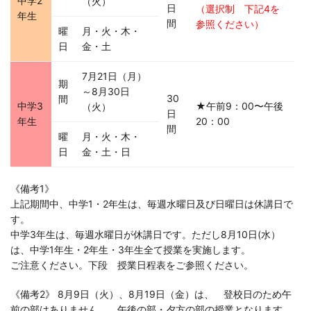
中学2
（火）
日
（選択制 下記4を
年生
間
参照ください）
曜
月・火・木・
日
金・土
7月21日（月）
期
～8月30日
30
間
中学3
★午前9：00〜午後
（火）
日
年生
20：00
間
曜
月・火・木・
日
金・土・日
《備考1》
上記期間中、中学1・2年生は、毎週水曜日及び日曜日は休講日で
す。
中学3年生は、毎週水曜日が休講日です。ただし8月10日(水）
は、中学1年生・2年生・3年生全て授業を実施します。
ご注意ください。下段 授業日程表をご参照ください。
《備考2》 8月9日（火）、8月19日（金）は、 登校日のため午
前の部はありません。 午後の部・夕方の部の授業となります。