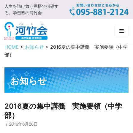
人生を請け負う覚悟で指導す
コ
る。学習塾の河竹会
ン
テ
ン
ツ
に
HOME
>
お知らせ
>
2016夏の集中講義 実施要領（中学
HOME
ス
部）
キ
新着情報
ッ
プ
□ お知らせ
河竹会について
お知らせ
□ 河竹会ブログ
□ ごあいさつ
受講コース
□ 河竹会について
□ 小学部
実 績
2016夏の集中講義 実施要領（中学
部）
□ 入会について
□ 中学部
□ 実績ご紹介
教育相談
2016年6月28日
□ よくあるご質問
□ 高校部
□ 2019年合格体験記