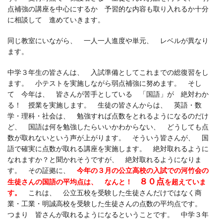
点補強の講座を中心にするか 予習的な内容も取り入れるか十分
に相談して 進めていきます。
同じ教室にいながら、 一人一人進度や単元、 レベルが異なり
ます。
中学３年生の皆さんは、 入試準備としてこれまでの総復習をし
ます。 小テストを実施しながら弱点補強に努めます。 そし
て 今年は、 皆さんが苦手としている 「国語」が 絶対わか
る！ 授業を実施します。 生徒の皆さんからは、 英語・数
学・理科・社会は、 勉強すれば点数をとれるようになるのだけ
ど、 国語は何を勉強したらいいかわからない、 どうしても点
数が取れないという声が上がります。 そういう皆さんが、 国
語で確実に点数が取れる講座を実施します。 絶対取れるように
なれますか？と聞かれそうですが、 絶対取れるようになりま
す。 その証拠に、
今年の３月の公立高校の入試での河竹会の
８０点
生徒さんの国語の平均点は、 なんと！
を超えていま
す。
これは、 公立五校を受験した生徒さんだけではなく商
業・工業・明誠高校を受験した生徒さんの点数の平均点です。
つまり 皆さんが取れるようになるということです。 中学３年