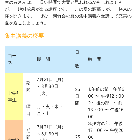
生の皆さんは、 長い時間で大変と思われるかもしれません
が、 絶対成果が出る講座です。 この夏の頑張りが、 将来の
扉を開きます。 ぜひ 河竹会の夏の集中講義を受講して充実の
夏を過ごしましょう。
集中講義の概要
日
コー
期 間
時 間
ス
数
7月21日（月）
期
～8月30日
1.午前の部 午前9：
25
間
中学1
（火）
00 〜 午後12：00
日
年生
2.午後の部 午前
間
曜
月・火・木・
13：00 〜 午後16：
日
金・土
00
3.夕方の部 午後
7月21日（月）
期
17：00 〜 午後20：
～8月30日
25
間
00