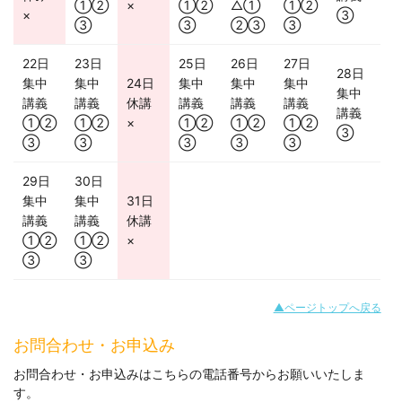
①②
×
①②
△①
①②
×
③
③
③
②③
③
22日
23日
25日
26日
27日
28日
集中
集中
24日
集中
集中
集中
集中
講義
講義
休講
講義
講義
講義
講義
①②
①②
×
①②
①②
①②
③
③
③
③
③
③
29日
30日
集中
集中
31日
講義
講義
休講
①②
①②
×
③
③
▲ページトップへ戻る
お問合わせ・お申込み
お問合わせ・お申込みはこちらの電話番号からお願いいたしま
す。