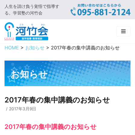
人生を請け負う覚悟で指導す
コ
る。学習塾の河竹会
ン
テ
ン
ツ
に
HOME
>
お知らせ
>
2017年春の集中講義のお知らせ
HOME
ス
キ
新着情報
ッ
お知らせ
プ
□ お知らせ
河竹会について
□ 河竹会ブログ
□ ごあいさつ
受講コース
2017年春の集中講義のお知らせ
□ 河竹会について
□ 小学部
実 績
2017年3月9日
□ 入会について
□ 中学部
□ 実績ご紹介
教育相談
2017年春の集中講義のお知らせ
□ よくあるご質問
□ 高校部
□ 2019年合格体験記