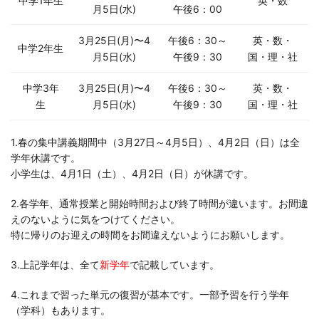
中学1年生
英・数
月5日(水)
午後
6：00
3月25日(月)〜4
午後6：30～
英・数・
中学2年生
月5日(水)
午後
9：30
国・理・社
中学3年
3月25日(月)〜4
午後6：30～
英・数・
生
月5日(水)
午後
9：30
国・理・社
1.春の集中講義期間中（3月27日～4月5日）、4月2日（日）は全
学年休講です。
小学生は、4月1日（土）、4月2日（日）が休講です。
2.各学年、通常授業と開始時間および終了時間が違います。お間違
えのないように気をつけてください。
特に帰りのお迎えの時間をお間違えないようにお願いします。
3.上記学年は、全て
新学年
で記載しています。
4.これまで習った単元の復習が基本です。一部予習を行う学年
（学科）もあります。