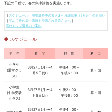
下記の日程で、春の集中講義を実施します。
□ 有料体験指導
｜
スケジュール
｜
現在通塾中の皆さまへ月謝変更（3月分）のお願い
｜
初めて春の集中講義を受講される皆さまへ
｜
高校トップ講座のご案内
｜
◆ スケジュール
学 年
期 間
時 間
科 目
小学生
3月27日(月)〜4
午後4：00～
(
通常クラ
算・国
月5日(水)
午後6：00
ス
)
小学生
3月27日(月)〜4
午後2：00～
(
中学受験
算・国
月5日(水)
午後6：00
クラス
)
3月27日(月)〜4
午後4：00～