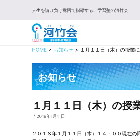
コ
人生を請け負う覚悟で指導する。学習塾の河竹会
ン
テ
ン
ツ
に
HOME
>
お知らせ
>
１月１１日（木）の授業に
ス
キ
ッ
お知らせ
プ
１月１１日（木）の授
2018年1月11日
２０１８年１月１１日（木）１４：００現在の