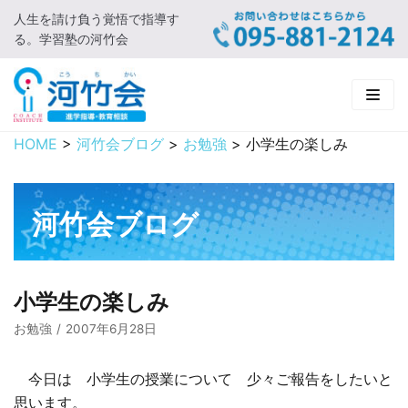
人生を請け負う覚悟で指導す
コ
る。学習塾の河竹会
ン
テ
ン
ツ
に
HOME
>
河竹会ブログ
>
お勉強
>
小学生の楽しみ
HOME
ス
キ
新着情報
ッ
河竹会ブログ
プ
□ お知らせ
河竹会について
□ 河竹会ブログ
□ ごあいさつ
受講コース
小学生の楽しみ
□ 河竹会について
□ 小学部
実 績
お勉強
2007年6月28日
□ 入会について
□ 中学部
□ 実績ご紹介
教育相談
今日は 小学生の授業について 少々ご報告をしたいと
思います。
□ よくあるご質問
□ 高校部
□ 2019年合格体験記