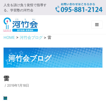
人生を請け負う覚悟で指導す
コ
る。学習塾の河竹会
ン
テ
ン
ツ
に
HOME
>
河竹会ブログ
>
雷
HOME
ス
キ
新着情報
ッ
河竹会ブログ
プ
□ お知らせ
河竹会について
□ 河竹会ブログ
□ ごあいさつ
受講コース
雷
□ 河竹会について
□ 小学部
実 績
2019年1月18日
□ 入会について
□ 中学部
□ 実績ご紹介
教育相談
□ よくあるご質問
□ 高校部
□ 2019年合格体験記