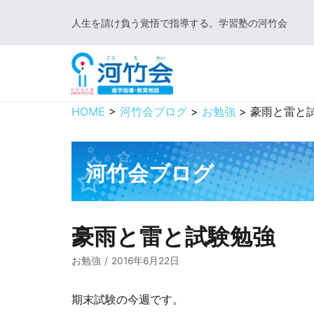
コ
人生を請け負う覚悟で指導する。学習塾の河竹会
ン
テ
ン
ツ
に
HOME
>
河竹会ブログ
>
お勉強
>
豪雨と雷と
ス
キ
ッ
河竹会ブログ
プ
豪雨と雷と試験勉強
お勉強
2016年6月22日
期末試験の今週です。