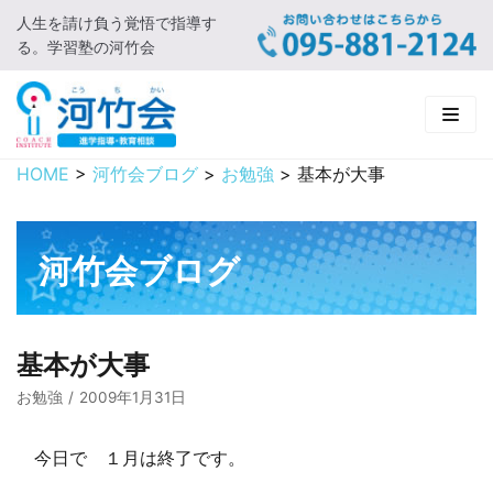
人生を請け負う覚悟で指導す
コ
る。学習塾の河竹会
ン
テ
ン
ツ
に
HOME
>
河竹会ブログ
>
お勉強
>
基本が大事
HOME
ス
キ
新着情報
ッ
河竹会ブログ
プ
□ お知らせ
河竹会について
□ 河竹会ブログ
□ ごあいさつ
受講コース
基本が大事
□ 河竹会について
□ 小学部
実 績
お勉強
2009年1月31日
□ 入会について
□ 中学部
□ 実績ご紹介
教育相談
今日で １月は終了です。
□ よくあるご質問
□ 高校部
□ 2019年合格体験記