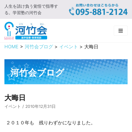
人生を請け負う覚悟で指導す
コ
る。学習塾の河竹会
ン
テ
ン
ツ
に
HOME
>
河竹会ブログ
>
イベント
>
大晦日
HOME
ス
キ
新着情報
ッ
河竹会ブログ
プ
□ お知らせ
河竹会について
□ 河竹会ブログ
□ ごあいさつ
受講コース
大晦日
□ 河竹会について
□ 小学部
実 績
イベント
2010年12月31日
□ 入会について
□ 中学部
□ 実績ご紹介
教育相談
２０１０年も 残りわずかになりました。
□ よくあるご質問
□ 高校部
□ 2019年合格体験記