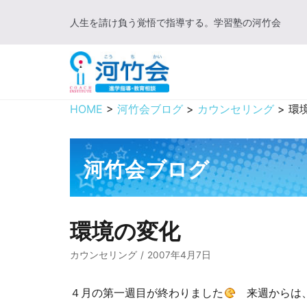
コ
人生を請け負う覚悟で指導する。学習塾の河竹会
ン
テ
ン
ツ
に
HOME
>
河竹会ブログ
>
カウンセリング
>
環
ス
キ
ッ
河竹会ブログ
プ
環境の変化
カウンセリング
2007年4月7日
４月の第一週目が終わりました
来週からは