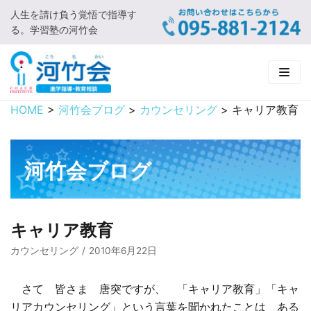
人生を請け負う覚悟で指導す
コ
る。学習塾の河竹会
ン
テ
ン
ツ
に
HOME
>
河竹会ブログ
>
カウンセリング
>
キャリア教育
HOME
ス
キ
新着情報
ッ
河竹会ブログ
プ
□ お知らせ
河竹会について
□ 河竹会ブログ
□ ごあいさつ
受講コース
キャリア教育
□ 河竹会について
□ 小学部
実 績
カウンセリング
2010年6月22日
□ 入会について
□ 中学部
□ 実績ご紹介
教育相談
さて 皆さま 唐突ですが、 「キャリア教育」「キャ
リアカウンセリング」という言葉を聞かれたことは ある
□ よくあるご質問
□ 高校部
□ 2019年合格体験記