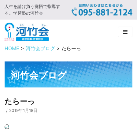
人生を請け負う覚悟で指導す
コ
る。学習塾の河竹会
ン
テ
ン
ツ
に
HOME
>
河竹会ブログ
>
たらーっ
HOME
ス
キ
新着情報
ッ
河竹会ブログ
プ
□ お知らせ
河竹会について
□ 河竹会ブログ
□ ごあいさつ
受講コース
たらーっ
□ 河竹会について
□ 小学部
実 績
2019年1月18日
□ 入会について
□ 中学部
□ 実績ご紹介
教育相談
□ よくあるご質問
□ 高校部
□ 2019年合格体験記