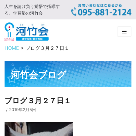
人生を請け負う覚悟で指導す
コ
る。学習塾の河竹会
ン
テ
ン
ツ
に
HOME
>
ブログ３月２７日１
HOME
ス
キ
新着情報
ッ
河竹会ブログ
プ
□ お知らせ
河竹会について
□ 河竹会ブログ
□ ごあいさつ
受講コース
ブログ３月２７日１
□ 河竹会について
□ 小学部
実 績
2019年2月5日
□ 入会について
□ 中学部
□ 実績ご紹介
教育相談
□ よくあるご質問
□ 高校部
□ 2019年合格体験記