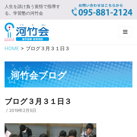
人生を請け負う覚悟で指導す
コ
る。学習塾の河竹会
ン
テ
ン
ツ
に
HOME
>
ブログ３月３１日３
HOME
ス
キ
新着情報
ッ
河竹会ブログ
プ
□ お知らせ
河竹会について
□ 河竹会ブログ
□ ごあいさつ
受講コース
ブログ３月３１日３
□ 河竹会について
□ 小学部
実 績
2019年2月5日
□ 入会について
□ 中学部
□ 実績ご紹介
教育相談
□ よくあるご質問
□ 高校部
□ 2019年合格体験記