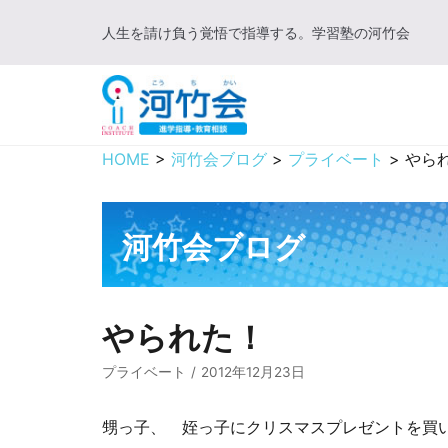
コ
人生を請け負う覚悟で指導する。学習塾の河竹会
ン
テ
ン
ツ
に
HOME
>
河竹会ブログ
>
プライベート
>
やら
ス
キ
ッ
河竹会ブログ
プ
やられた！
プライベート
2012年12月23日
甥っ子、 姪っ子にクリスマスプレゼントを買