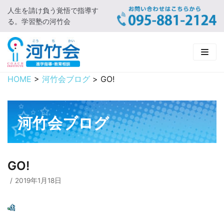
人生を請け負う覚悟で指導す
コ
る。学習塾の河竹会
ン
テ
ン
ツ
に
HOME
>
河竹会ブログ
>
GO!
HOME
ス
キ
新着情報
ッ
河竹会ブログ
プ
□ お知らせ
河竹会について
□ 河竹会ブログ
□ ごあいさつ
受講コース
GO!
□ 河竹会について
□ 小学部
実 績
2019年1月18日
□ 入会について
□ 中学部
□ 実績ご紹介
教育相談
□ よくあるご質問
□ 高校部
□ 2019年合格体験記