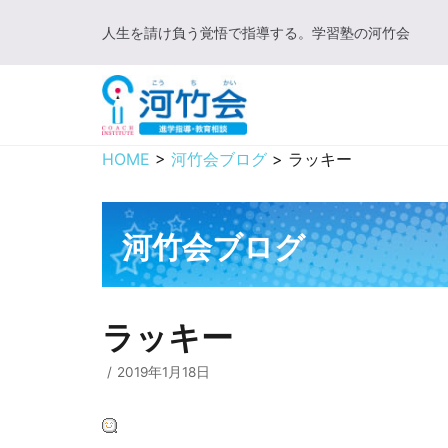
コ
人生を請け負う覚悟で指導する。学習塾の河竹会
ン
テ
ン
ツ
に
HOME
>
河竹会ブログ
>
ラッキー
ス
キ
ッ
河竹会ブログ
プ
ラッキー
2019年1月18日