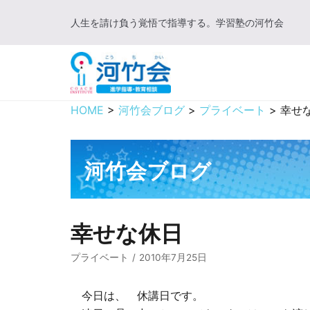
コ
人生を請け負う覚悟で指導する。学習塾の河竹会
ン
テ
ン
ツ
に
HOME
>
河竹会ブログ
>
プライベート
>
幸せ
ス
キ
ッ
河竹会ブログ
プ
幸せな休日
プライベート
2010年7月25日
今日は、 休講日です。