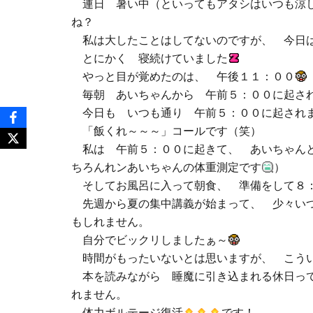
連日 暑い中（といってもアタシはいつも涼し
ね？
私は大したことはしてないのですが、 今日
とにかく 寝続けていました
やっと目が覚めたのは、 午後１１：００
毎朝 あいちゃんから 午前５：００に起され
今日も いつも通り 午前５：００に起さ
「飯くれ～～～」コールです（笑）
私は 午前５：００に起きて、 あいちゃんと
ちろんれンあいちゃんの体重測定です
）
そしてお風呂に入って朝食、 準備をして８
先週から夏の集中講義が始まって、 少々いつ
もしれません。
自分でビックリしましたぁ～
時間がもったいないとは思いますが、 こう
本を読みながら 睡魔に引き込まれる休日って
れません。
体力ボルテージ復活
です！