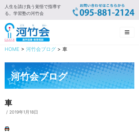
人生を請け負う覚悟で指導す
コ
る。学習塾の河竹会
ン
テ
ン
ツ
に
HOME
>
河竹会ブログ
>
車
HOME
ス
キ
新着情報
ッ
河竹会ブログ
プ
□ お知らせ
河竹会について
□ 河竹会ブログ
□ ごあいさつ
受講コース
車
□ 河竹会について
□ 小学部
実 績
2019年1月18日
□ 入会について
□ 中学部
□ 実績ご紹介
教育相談
□ よくあるご質問
□ 高校部
□ 2019年合格体験記