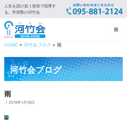
人生を請け負う覚悟で指導す
コ
る。学習塾の河竹会
ン
テ
ン
ツ
に
HOME
>
河竹会ブログ
>
雨
HOME
ス
キ
新着情報
ッ
河竹会ブログ
プ
□ お知らせ
河竹会について
□ 河竹会ブログ
□ ごあいさつ
受講コース
雨
□ 河竹会について
□ 小学部
実 績
2019年1月18日
□ 入会について
□ 中学部
□ 実績ご紹介
教育相談
□ よくあるご質問
□ 高校部
□ 2019年合格体験記