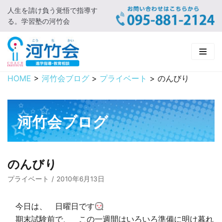
人生を請け負う覚悟で指導す
コ
る。学習塾の河竹会
ン
テ
ン
ツ
に
HOME
>
河竹会ブログ
>
プライベート
>
のんびり
HOME
ス
キ
新着情報
ッ
河竹会ブログ
プ
□ お知らせ
河竹会について
□ 河竹会ブログ
□ ごあいさつ
受講コース
のんびり
□ 河竹会について
□ 小学部
実 績
プライベート
2010年6月13日
□ 入会について
□ 中学部
□ 実績ご紹介
教育相談
今日は、 日曜日です
期末試験前で、 この一週間はいろいろ準備に明け暮れ
□ よくあるご質問
□ 高校部
□ 2019年合格体験記