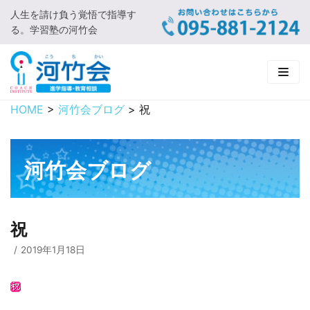
人生を請け負う覚悟で指導す
コ
る。学習塾の河竹会
ン
テ
ン
ツ
に
HOME
>
河竹会ブログ
>
祝
HOME
ス
キ
新着情報
ッ
河竹会ブログ
プ
□ お知らせ
河竹会について
□ 河竹会ブログ
□ ごあいさつ
受講コース
祝
□ 河竹会について
□ 小学部
実 績
2019年1月18日
□ 入会について
□ 中学部
□ 実績ご紹介
教育相談
□ よくあるご質問
□ 高校部
□ 2019年合格体験記