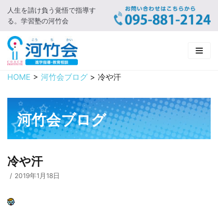
人生を請け負う覚悟で指導す
コ
る。学習塾の河竹会
ン
テ
ン
ツ
に
HOME
>
河竹会ブログ
>
冷や汗
HOME
ス
キ
新着情報
ッ
河竹会ブログ
プ
□ お知らせ
河竹会について
□ 河竹会ブログ
□ ごあいさつ
受講コース
冷や汗
□ 河竹会について
□ 小学部
実 績
2019年1月18日
□ 入会について
□ 中学部
□ 実績ご紹介
教育相談
□ よくあるご質問
□ 高校部
□ 2019年合格体験記