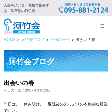
人生を請け負う覚悟で指導す
コ
る。学習塾の河竹会
ン
テ
ン
ツ
に
HOME
>
河竹会ブログ
>
今日の一言
>
出会いの春
HOME
ス
キ
新着情報
ッ
河竹会ブログ
プ
□ お知らせ
河竹会について
□ 河竹会ブログ
□ ごあいさつ
受講コース
出会いの春
□ 河竹会について
□ 小学部
実 績
今日の一言
2007年3月23日
□ 入会について
□ 中学部
□ 実績ご紹介
教育相談
昨日は、 休み明け、 退院後の久しぶりの本格的な授業
でした。
□ よくあるご質問
□ 高校部
□ 2019年合格体験記