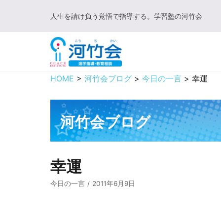
コ
人生を請け負う覚悟で指導する。学習塾の河竹会
ン
テ
ン
ツ
に
HOME
>
河竹会ブログ
>
今日の一言
>
幸運
ス
キ
ッ
河竹会ブログ
プ
幸運
今日の一言
2011年6月9日