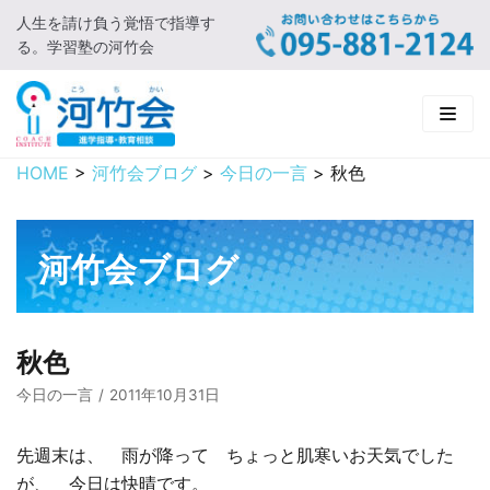
人生を請け負う覚悟で指導す
コ
る。学習塾の河竹会
ン
テ
ン
ツ
に
HOME
>
河竹会ブログ
>
今日の一言
>
秋色
HOME
ス
キ
新着情報
ッ
河竹会ブログ
プ
□ お知らせ
河竹会について
□ 河竹会ブログ
□ ごあいさつ
受講コース
秋色
□ 河竹会について
□ 小学部
実 績
今日の一言
2011年10月31日
□ 入会について
□ 中学部
□ 実績ご紹介
教育相談
先週末は、 雨が降って ちょっと肌寒いお天気でした
が、 今日は快晴です。
□ よくあるご質問
□ 高校部
□ 2019年合格体験記