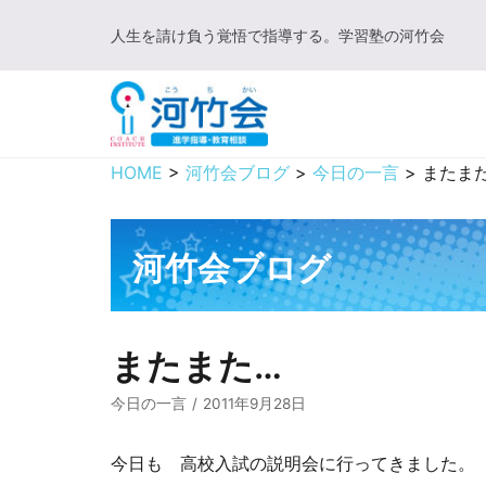
コ
人生を請け負う覚悟で指導する。学習塾の河竹会
ン
テ
ン
ツ
に
HOME
>
河竹会ブログ
>
今日の一言
>
またま
ス
キ
ッ
河竹会ブログ
プ
またまた…
今日の一言
2011年9月28日
今日も 高校入試の説明会に行ってきました。