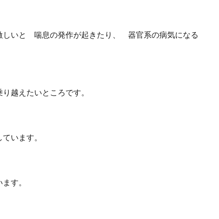
激しいと 喘息の発作が起きたり、 器官系の病気になる
乗り越えたいところです。
しています。
。
います。