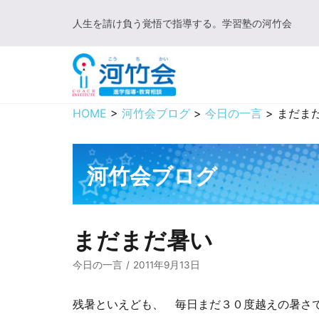
コ
人生を請け負う覚悟で指導する。学習塾の河竹会
ン
テ
ン
ツ
に
HOME
>
河竹会ブログ
>
今日の一言
>
まだま
ス
キ
ッ
河竹会ブログ
プ
まだまだ暑い
今日の一言
2011年9月13日
残暑といえども、 毎日まだ３０度越えの暑さ