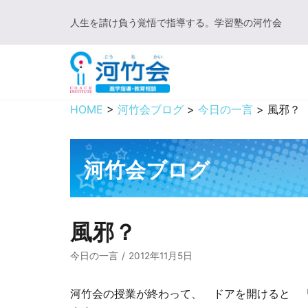
コ
人生を請け負う覚悟で指導する。学習塾の河竹会
ン
テ
ン
ツ
に
HOME
>
河竹会ブログ
>
今日の一言
>
風邪？
ス
キ
ッ
河竹会ブログ
プ
風邪？
今日の一言
2012年11月5日
河竹会の授業が終わって、 ドアを開けると 