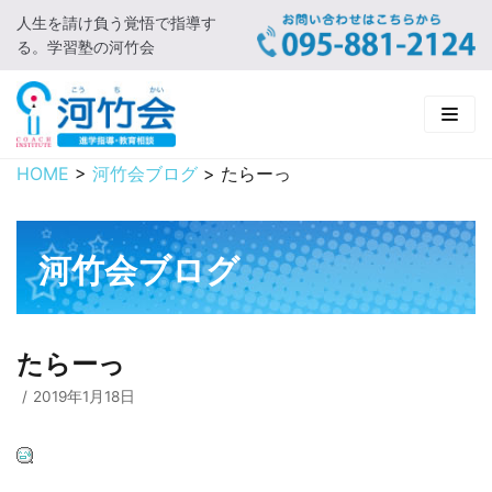
人生を請け負う覚悟で指導す
コ
る。学習塾の河竹会
ン
テ
ン
ツ
に
HOME
>
河竹会ブログ
>
たらーっ
HOME
ス
キ
新着情報
ッ
河竹会ブログ
プ
□ お知らせ
河竹会について
□ 河竹会ブログ
□ ごあいさつ
受講コース
たらーっ
□ 河竹会について
□ 小学部
実 績
2019年1月18日
□ 入会について
□ 中学部
□ 実績ご紹介
教育相談
□ よくあるご質問
□ 高校部
□ 2019年合格体験記