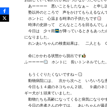
あーーーー 悪いことをしたなぁ～ と申し
塾以外のところで 声をかけてもらえるなん
ホントに 心温まる時津の子供たちです
時津の史跡って どんなところを回るん
今日は 少々雨
が降っているときもあった
になりました。
れンあいちゃんの検査結果は、 二人とも 
命にかかわる状態から脱出です
ふーーーー
ホントに 長いトンネルでし
もうくぐりたくないですね～
動物病院には、 次から次へと いろいろな
今日も１４歳のネコちゃん２頭、 ９歳のネコ
ギー犬が１頭来ていました。
動物たちも高齢になってくると病気になりや
今日の患者さんの中では、 あいちゃんが最高