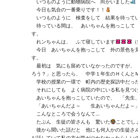
いつものように動物病院へ 向かいました
今日も気合の一番乗りです！！
いつものように 検査をして 結果を待って
待っている間は、 あいちゃんを抱っこして 
す。
れンちゃんは、 ふて寝しています
（
今日 あいちゃんを抱っこして 外の景色を見
す。
最初は 気にも留めていなかったのですが、 
ろう？」と思ったら、 中学１年生のＨくんと
学校の授業の一環で 町内の歴史探訪中だっ
それにしても よく病院の中にいる私を見つ
あいちゃんを抱っこしていたので、 「先生
「あいちゃんだよ～ 生あいちゃんだよ～」
こんなところで会うなんて…
たぶん 生徒の皆さんも 驚いた
ことでし
後から聞いた話だと 他にも何人かの生徒さん
お話していて私の方が気がつかなかったらしい