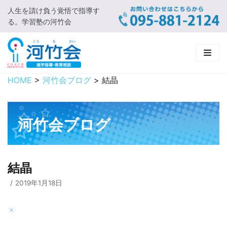
人生を請け負う覚悟で指導す
コ
る。学習塾の河竹会
ン
テ
ン
ツ
に
HOME
>
河竹会ブログ
>
結晶
HOME
ス
キ
新着情報
ッ
河竹会ブログ
プ
□ お知らせ
河竹会について
□ 河竹会ブログ
□ ごあいさつ
受講コース
結晶
□ 河竹会について
□ 小学部
実 績
2019年1月18日
□ 入会について
□ 中学部
□ 実績ご紹介
教育相談
□ よくあるご質問
□ 高校部
□ 2019年合格体験記