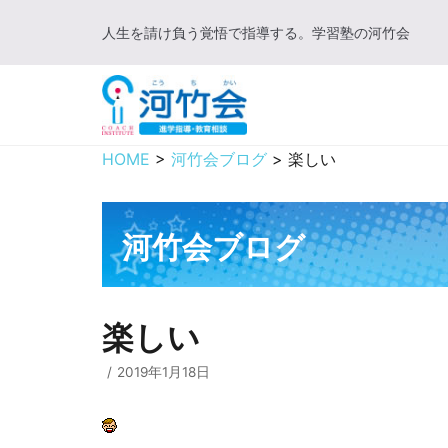
コ
人生を請け負う覚悟で指導する。学習塾の河竹会
ン
テ
ン
ツ
に
HOME
>
河竹会ブログ
>
楽しい
ス
キ
ッ
河竹会ブログ
プ
楽しい
2019年1月18日